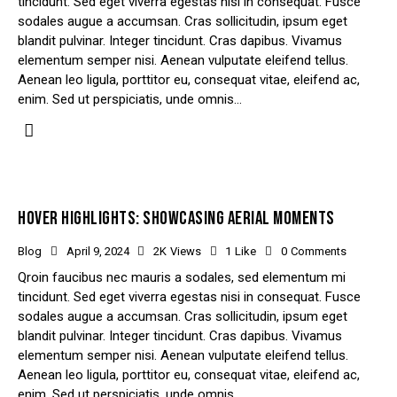
tincidunt. Sed eget viverra egestas nisi in consequat. Fusce
sodales augue a accumsan. Cras sollicitudin, ipsum eget
blandit pulvinar. Integer tincidunt. Cras dapibus. Vivamus
elementum semper nisi. Aenean vulputate eleifend tellus.
Aenean leo ligula, porttitor eu, consequat vitae, eleifend ac,
enim. Sed ut perspiciatis, unde omnis…
HOVER HIGHLIGHTS: SHOWCASING AERIAL MOMENTS
Blog
April 9, 2024
2K
Views
1
Like
0
Comments
Qroin faucibus nec mauris a sodales, sed elementum mi
tincidunt. Sed eget viverra egestas nisi in consequat. Fusce
sodales augue a accumsan. Cras sollicitudin, ipsum eget
blandit pulvinar. Integer tincidunt. Cras dapibus. Vivamus
elementum semper nisi. Aenean vulputate eleifend tellus.
Aenean leo ligula, porttitor eu, consequat vitae, eleifend ac,
enim. Sed ut perspiciatis, unde omnis…