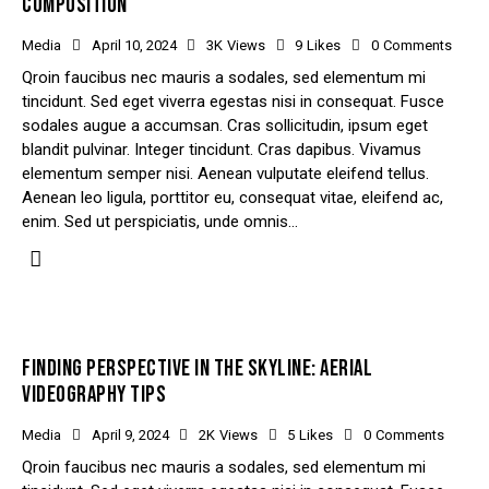
COMPOSITION
Media
April 10, 2024
3K
Views
9
Likes
0
Comments
Qroin faucibus nec mauris a sodales, sed elementum mi
tincidunt. Sed eget viverra egestas nisi in consequat. Fusce
sodales augue a accumsan. Cras sollicitudin, ipsum eget
blandit pulvinar. Integer tincidunt. Cras dapibus. Vivamus
elementum semper nisi. Aenean vulputate eleifend tellus.
Aenean leo ligula, porttitor eu, consequat vitae, eleifend ac,
enim. Sed ut perspiciatis, unde omnis…
FINDING PERSPECTIVE IN THE SKYLINE: AERIAL
VIDEOGRAPHY TIPS
Media
April 9, 2024
2K
Views
5
Likes
0
Comments
Qroin faucibus nec mauris a sodales, sed elementum mi