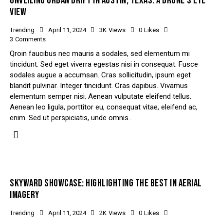
UNVEILING URBAN DRIFT IN AUSTIN, TEXAS: A DRONE’S EYE
VIEW
Trending
April 11, 2024
3K
Views
0
Likes
3
Comments
Qroin faucibus nec mauris a sodales, sed elementum mi
tincidunt. Sed eget viverra egestas nisi in consequat. Fusce
sodales augue a accumsan. Cras sollicitudin, ipsum eget
blandit pulvinar. Integer tincidunt. Cras dapibus. Vivamus
elementum semper nisi. Aenean vulputate eleifend tellus.
Aenean leo ligula, porttitor eu, consequat vitae, eleifend ac,
enim. Sed ut perspiciatis, unde omnis…
SKYWARD SHOWCASE: HIGHLIGHTING THE BEST IN AERIAL
IMAGERY
Trending
April 11, 2024
2K
Views
0
Likes